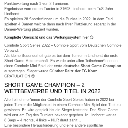
Punktewertung nach 1 von 2 Turnieren.
Ergebnisse vom ersten Turnier in 31698 Lindhorst beim TuS Jahn
Lindhorst.
Es spielten 28 Sportler*innen um die Punkte in 2022. In dem Feld
spielten 4 Damen welche dann nach Ihrer Platzierung separat in der
Damen-Wertung platziert wurden.
Komplette Übersicht und das Wertungssystem hier 😉
Cornhole Sport Series 2022 – Cornhole Sport vom Deutschen Cornhole
Verband.
Als kleine Besonderheit gab es bei dem Turnier in Lindhorst die erste
Short Game Meisterschaft. Es wurde unter allen Teilnehmer*innen in
einen Cornhole Mini Spiel der
erste deutsche Short Game Champion
ausgetragen. Sieger wurde
Günther Reitz der TG Konz
.
GRATULATION 🙂
SHORT GAME CHAMPION – 2
WETTBEWERBE UND TITEL IN 2022
Alle Teilnehmer*innen der Cornhole Sport Series haben in 2022 bei
jeden Turnier die Möglichkeit in einem Cornhole Mini Spiel den Titel zu
gewinnen. Es wird gespielt bis ein Sieger feststeht. Das Short Game
wird erst am Tag des Turniers bekannt gegeben. In Lindhorst war es…
8 Bags – 4 rechts, 4 links – NUR drauf zählt…
Eine besondere Herausforderung und eine andere sportliche