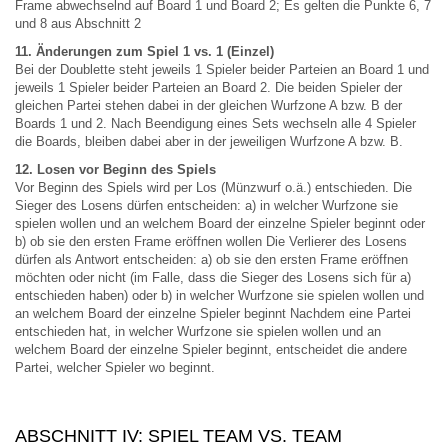
Frame abwechselnd auf Board 1 und Board 2; Es gelten die Punkte 6, 7
und 8 aus Abschnitt 2
11. Änderungen zum Spiel 1 vs. 1 (Einzel)
Bei der Doublette steht jeweils 1 Spieler beider Parteien an Board 1 und
jeweils 1 Spieler beider Parteien an Board 2. Die beiden Spieler der
gleichen Partei stehen dabei in der gleichen Wurfzone A bzw. B der
Boards 1 und 2. Nach Beendigung eines Sets wechseln alle 4 Spieler
die Boards, bleiben dabei aber in der jeweiligen Wurfzone A bzw. B.
12. Losen vor Beginn des Spiels
Vor Beginn des Spiels wird per Los (Münzwurf o.ä.) entschieden. Die
Sieger des Losens dürfen entscheiden: a) in welcher Wurfzone sie
spielen wollen und an welchem Board der einzelne Spieler beginnt oder
b) ob sie den ersten Frame eröffnen wollen Die Verlierer des Losens
dürfen als Antwort entscheiden: a) ob sie den ersten Frame eröffnen
möchten oder nicht (im Falle, dass die Sieger des Losens sich für a)
entschieden haben) oder b) in welcher Wurfzone sie spielen wollen und
an welchem Board der einzelne Spieler beginnt Nachdem eine Partei
entschieden hat, in welcher Wurfzone sie spielen wollen und an
welchem Board der einzelne Spieler beginnt, entscheidet die andere
Partei, welcher Spieler wo beginnt.
ABSCHNITT IV: SPIEL TEAM VS. TEAM