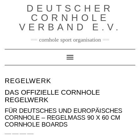
Skip
DEUTSCHER
to
content
CORNHOLE
VERBAND E.V.
cornhole sport organisation
Toggle Navigation
REGELWERK
DAS OFFIZIELLE CORNHOLE
REGELWERK
FÜR DEUTSCHES UND EUROPÄISCHES
CORNHOLE – REGELMASS 90 X 60 CM C
ORNHOLE BOARDS
—– —– —– —–