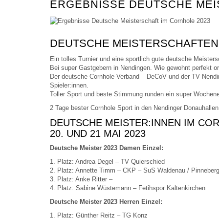
ERGEBNISSE DEUTSCHE MEI
DEUTSCHE MEISTERSCHAFTEN 
Ein tolles Turnier und eine sportlich gute deutsche Meisters
Bei super Gastgebern in Nendingen. Wie gewohnt perfekt org
Der deutsche Cornhole Verband – DeCoV und der TV Nending
Spieler:innen.
Toller Sport und beste Stimmung runden ein super Wochen
2 Tage bester Cornhole Sport in den Nendinger Donauhallen
DEUTSCHE MEISTER:INNEN IM CO
20. UND 21 MAI 2023
Deutsche Meister 2023 Damen Einzel:
1. Platz: Andrea Degel – TV Quierschied
2. Platz: Annette Timm – CKP – SuS Waldenau / Pinneber
3. Platz: Anke Ritter –
4. Platz: Sabine Wüstemann – Fetihspor Kaltenkirchen
Deutsche Meister 2023 Herren Einzel:
1. Platz: Günther Reitz – TG Konz