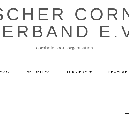
SCHER COR
VERBAND E.V
cornhole sport organisation
ECOV
AKTUELLES
TURNIERE
REGELWE