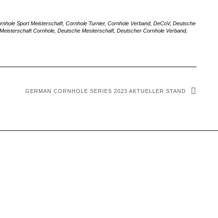
rnhole Sport Meisterschaft
,
Cornhole Turnier
,
Cornhole Verband
,
DeCoV
,
Deutsche
Meisterschaft Cornhole
,
Deutsche Mesiterschaft
,
Deutscher Cornhole Verband
,
GERMAN CORNHOLE SERIES 2023 AKTUELLER STAND