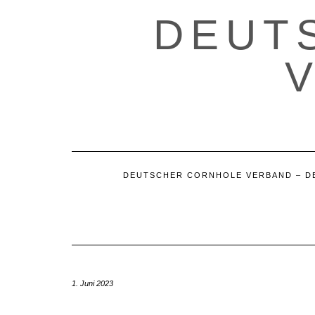
Skip
DEUT
to
content
DEUTSCHER CORNHOLE VERBAND – D
1. Juni 2023