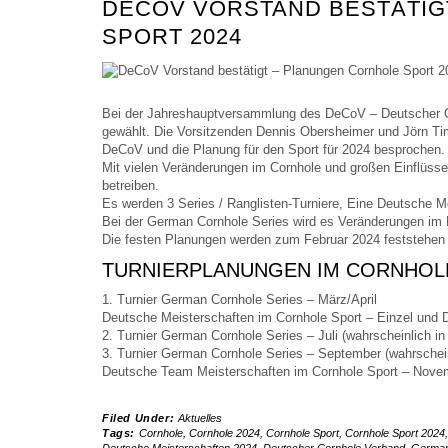
DECOV VORSTAND BESTÄTIG
SPORT 2024
Bei der Jahreshauptversammlung des DeCoV – Deutscher C
gewählt. Die Vorsitzenden Dennis Obersheimer und Jörn Ti
DeCoV und die Planung für den Sport für 2024 besprochen.
Mit vielen Veränderungen im Cornhole und großen Einflüss
betreiben.
Es werden 3 Series / Ranglisten-Turniere, Eine Deutsche Mei
Bei der German Cornhole Series wird es Veränderungen im
Die festen Planungen werden zum Februar 2024 feststehen u
TURNIERPLANUNGEN IM CORNHOLE
1. Turnier German Cornhole Series – März/April
Deutsche Meisterschaften im Cornhole Sport – Einzel und Do
2. Turnier German Cornhole Series – Juli (wahrscheinlich in
3. Turnier German Cornhole Series – September (wahrschein
Deutsche Team Meisterschaften im Cornhole Sport – Novemb
Filed Under:
Aktuelles
Tags:
Cornhole
,
Cornhole 2024
,
Cornhole Sport
,
Cornhole Sport 2024