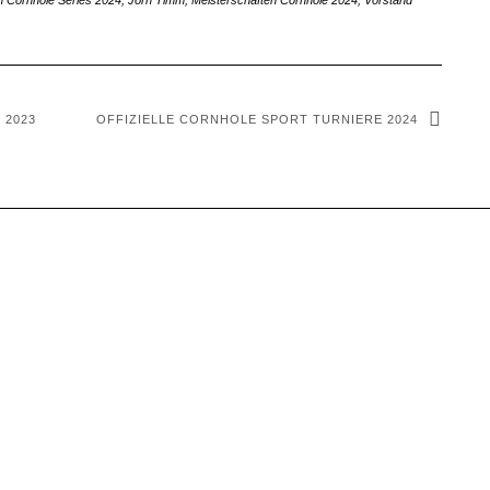
 Cornhole Series 2024
,
Jörn Timm
,
Meisterschaften Cornhole 2024
,
Vorstand
 2023
OFFIZIELLE CORNHOLE SPORT TURNIERE 2024