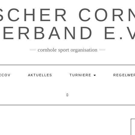
SCHER COR
VERBAND E.V
cornhole sport organisation
ECOV
AKTUELLES
TURNIERE
REGELWE