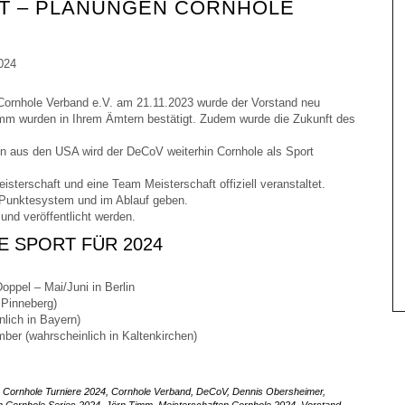
T – PLANUNGEN CORNHOLE
ornhole Verband e.V. am 21.11.2023 wurde der Vorstand neu
mm wurden in Ihrem Ämtern bestätigt. Zudem wurde die Zukunft des
en aus den USA wird der DeCoV weiterhin Cornhole als Sport
sterschaft und eine Team Meisterschaft offiziell veranstaltet.
 Punktesystem und im Ablauf geben.
nd veröffentlicht werden.
 SPORT FÜR 2024
ppel – Mai/Juni in Berlin
 Pinneberg)
lich in Bayern)
er (wahrscheinlich in Kaltenkirchen)
,
Cornhole Turniere 2024
,
Cornhole Verband
,
DeCoV
,
Dennis Obersheimer
,